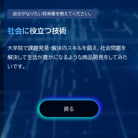
自分がなりたい将来像を教えてください。
社会に役立つ技術
社会に役立つ技術
大学院で課題発見・解決のスキルを鍛え、社会問題を
解決して生活が豊かになるような商品開発をしてみた
いです。
戻る
戻る