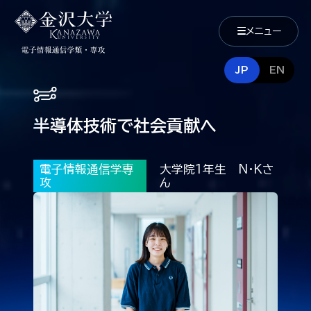
メニュー
JP
EN
半導体技術で社会貢献へ
半導体技術で社会貢献へ
電子情報通信学専
大学院1年生 N・Kさ
攻
ん